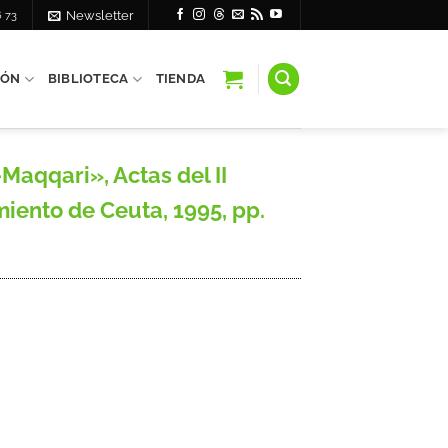
6 73
Newsletter
IÓN
BIBLIOTECA
TIENDA
Maqqari», Actas del II
iento de Ceuta, 1995, pp.