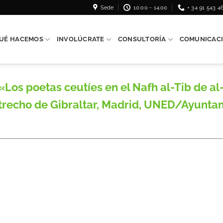
Sede
10:00 - 14:00
+ 34 91 543 4
UÉ HACEMOS
INVOLÚCRATE
CONSULTORÍA
COMUNICAC
os poetas ceutíes en el Nafh al-Tib de al-
strecho de Gibraltar, Madrid, UNED/Ayuntam