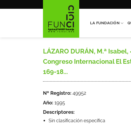
Saltar
al
contenido
LA FUNDACIÓN
Q
LÁZARO DURÁN, M.ª Isabel, «L
Congreso Internacional El E
169-18...
Nº Registro:
49952
Año:
1995
Descriptores:
Sin clasificación específica