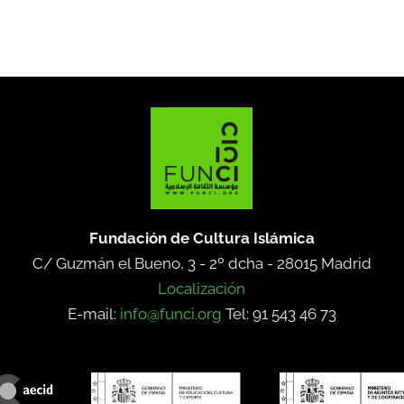
Fundación de Cultura Islámica
C/ Guzmán el Bueno, 3 - 2º dcha -
28015 Madrid
Localización
E-mail:
info@funci.org
Tel: 91 543 46 73