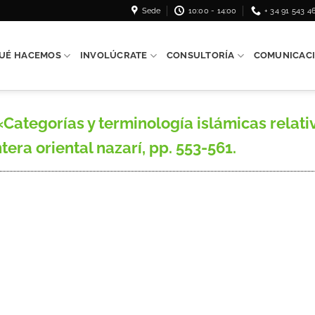
Sede
10:00 - 14:00
+ 34 91 543 4
UÉ HACEMOS
INVOLÚCRATE
CONSULTORÍA
COMUNICAC
ategorías y terminología islámicas relativ
tera oriental nazarí, pp. 553-561.