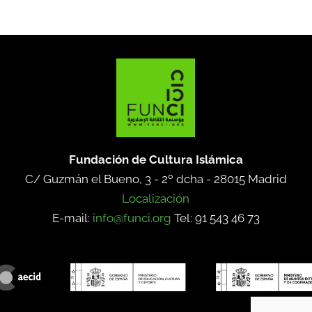
Fundación de Cultura Islámica
C/ Guzmán el Bueno, 3 - 2º dcha -
28015 Madrid
Localización
E-mail:
info@funci.org
Tel: 91 543 46 73