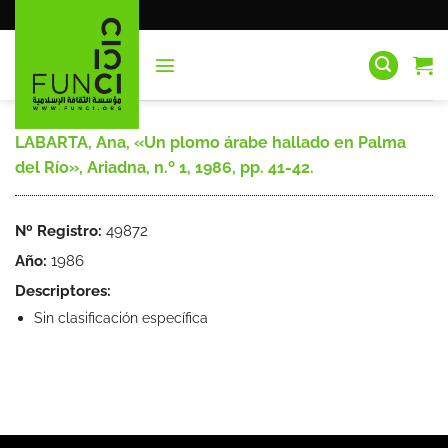
Saltar
al
contenido
LABARTA, Ana, «Un plomo árabe hallado en Palma
del Río», Ariadna, n.º 1, 1986, pp. 41-42.
Nº Registro:
49872
Año:
1986
Descriptores:
Sin clasificación específica