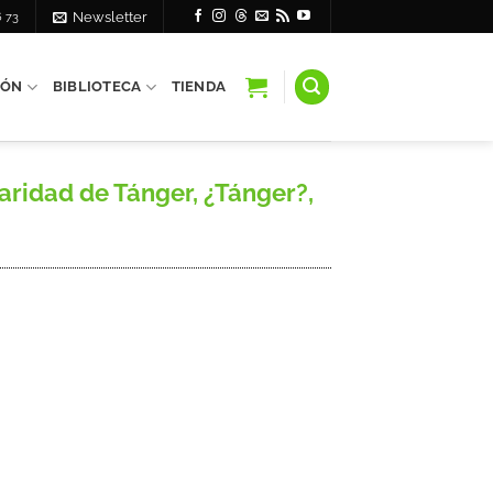
6 73
Newsletter
IÓN
BIBLIOTECA
TIENDA
ridad de Tánger, ¿Tánger?,