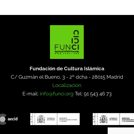
Fundación de Cultura Islámica
C/ Guzmán el Bueno, 3 - 2º dcha -
28015 Madrid
Localización
E-mail:
info@funci.org
Tel: 91 543 46 73