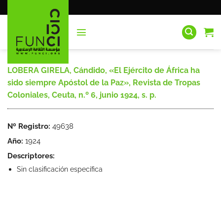
Saltar
al
contenido
LOBERA GIRELA, Cándido, «El Ejército de África ha
sido siempre Apóstol de la Paz», Revista de Tropas
Coloniales, Ceuta, n.º 6, junio 1924, s. p.
Nº Registro:
49638
Año:
1924
Descriptores:
Sin clasificación específica