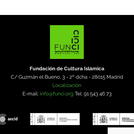
Fundación de Cultura Islámica
C/ Guzmán el Bueno, 3 - 2º dcha -
28015 Madrid
Localización
E-mail:
info@funci.org
Tel: 91 543 46 73