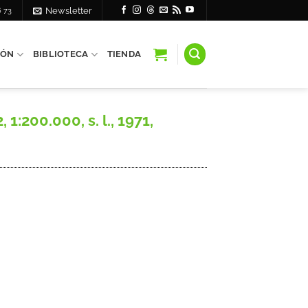
6 73
Newsletter
IÓN
BIBLIOTECA
TIENDA
:200.000, s. l., 1971,