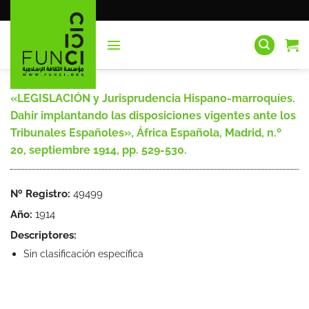
Saltar
al
contenido
«LEGISLACIÓN y Jurisprudencia Hispano-marroquíes.
Dahir implantando las disposiciones vigentes ante los
Tribunales Españoles», África Española, Madrid, n.º
20, septiembre 1914, pp. 529-530.
Nº Registro:
49499
Año:
1914
Descriptores:
Sin clasificación específica