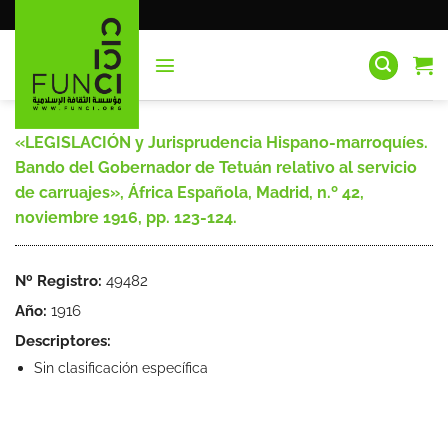
Saltar
al
contenido
«LEGISLACIÓN y Jurisprudencia Hispano-marroquíes.
Bando del Gobernador de Tetuán relativo al servicio
de carruajes», África Española, Madrid, n.º 42,
noviembre 1916, pp. 123-124.
Nº Registro:
49482
Año:
1916
Descriptores:
Sin clasificación específica