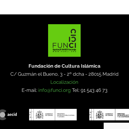
Fundación de Cultura Islámica
C/ Guzmán el Bueno, 3 - 2º dcha -
28015 Madrid
Localización
E-mail:
info@funci.org
Tel: 91 543 46 73