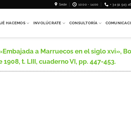
Sede
10:00 - 14:00
+ 34 91 543 4
UÉ HACEMOS
INVOLÚCRATE
CONSULTORÍA
COMUNICAC
Embajada a Marruecos en el siglo xvi», Bo
 1908, t. LIII, cuaderno VI, pp. 447-453.