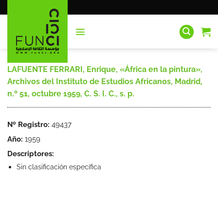
Saltar
al
contenido
LAFUENTE FERRARI, Enrique, «África en la pintura»,
Archivos del Instituto de Estudios Africanos, Madrid,
n.º 51, octubre 1959, C. S. I. C., s. p.
Nº Registro:
49437
Año:
1959
Descriptores:
Sin clasificación específica