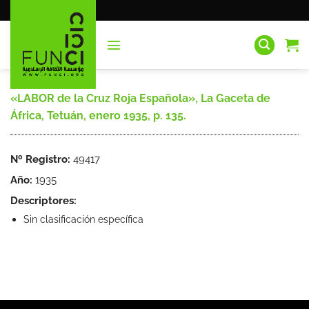
Saltar
al
contenido
«LABOR de la Cruz Roja Española», La Gaceta de
África, Tetuán, enero 1935, p. 135.
Nº Registro:
49417
Año:
1935
Descriptores:
Sin clasificación específica