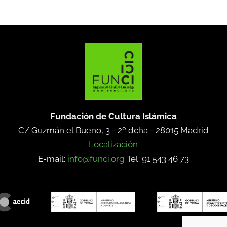
Fundación de Cultura Islámica
C/ Guzmán el Bueno, 3 - 2º dcha -
28015 Madrid
Localización
E-mail:
info@funci.org
Tel: 91 543 46 73