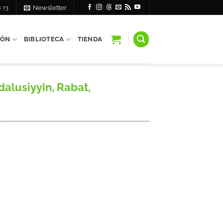
6 73
Newsletter
IÓN
BIBLIOTECA
TIENDA
dalusiyyîn, Rabat,