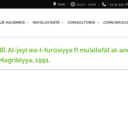
Sede
10:00 - 14:00
+ 34 91 543 4
UÉ HACEMOS
INVOLÚCRATE
CONSULTORÍA
COMUNICAC
Al-jayl wa-l-furûsiyya fî mu’allafât al-an
agribiyya, 1991.