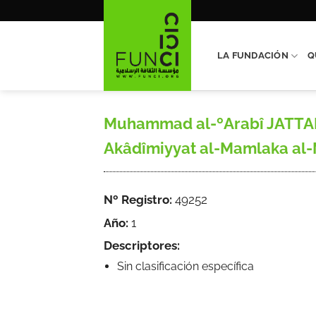
Saltar
al
contenido
LA FUNDACIÓN
Q
Muhammad al-ºArabî JATTABÎ, 
Akâdîmiyyat al-Mamlaka al-M
Nº Registro:
49252
Año:
1
Descriptores:
Sin clasificación específica