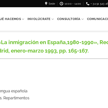
Sede
10:00 - 14:00
+ 34 91 543 4
UÉ HACEMOS
INVOLÚCRATE
CONSULTORÍA
COMUNICAC
La inmigración en España,1980-1990», Rec
drid, enero-marzo 1993, pp. 165-167.
Lengua española
s. Repartimentos