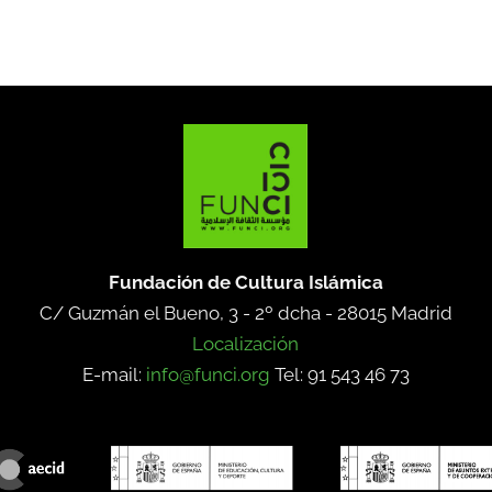
Fundación de Cultura Islámica
C/ Guzmán el Bueno, 3 - 2º dcha -
28015 Madrid
Localización
E-mail:
info@funci.org
Tel: 91 543 46 73