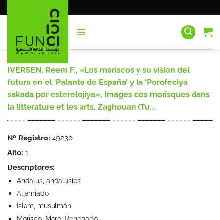
Saltar
al
contenido
IVERSEN, Reem F., «Los moriscos y su visión del
futuro en el ‘Palanto de España’ y la ‘Porofeciya
sakada por esterelojiya», Images des morisques dans
la litterature et les arts, Zaghouan (Tu...
Nº Registro:
49230
Año:
1
Descriptores:
Andalus, andalusíes
Aljamiado
Islam, musulmán
Morisco. Moro. Renegado