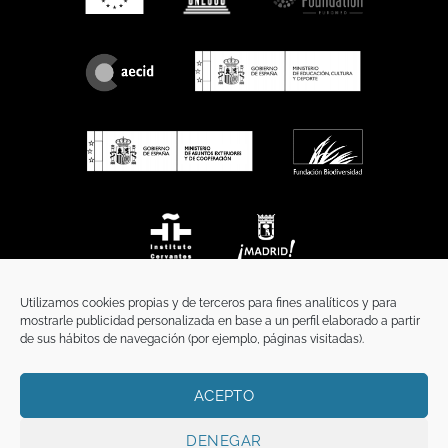
Utilizamos cookies propias y de terceros para fines analíticos y para
mostrarle publicidad personalizada en base a un perfil elaborado a partir
de sus hábitos de navegación (por ejemplo, páginas visitadas).
ACEPTO
INICIO
COMUNICACIÓN
CONTACTO
AVISO LEGAL
POLÍTICA DE PRIVACIDAD
POLÍTICA DE COOKIES
TÉRMINOS Y CONDICIONES
DENEGAR