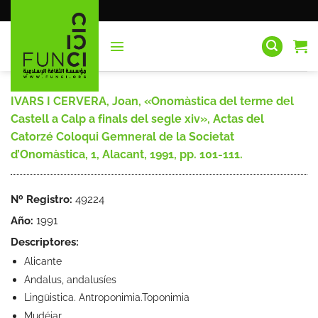
Saltar
al
contenido
IVARS I CERVERA, Joan, «Onomàstica del terme del
Castell a Calp a finals del segle xiv», Actas del
Catorzé Coloqui Gemneral de la Societat
d’Onomàstica, 1, Alacant, 1991, pp. 101-111.
Nº Registro:
49224
Año:
1991
Descriptores:
Alicante
Andalus, andalusíes
Lingüistica. Antroponimia.Toponimia
Mudéjar