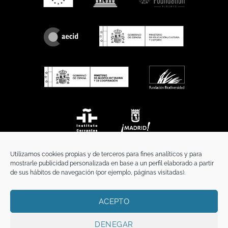
Utilizamos cookies propias y de terceros para fines analíticos y para
mostrarle publicidad personalizada en base a un perfil elaborado a partir
de sus hábitos de navegación (por ejemplo, páginas visitadas).
ACEPTO
INICIO
COMUNICACIÓN
CONTACTO
AVISO LEGAL
POLÍTICA DE PRIVACIDAD
POLÍTICA DE COOKIES
TÉRMINOS Y CONDICIONES
DENEGAR