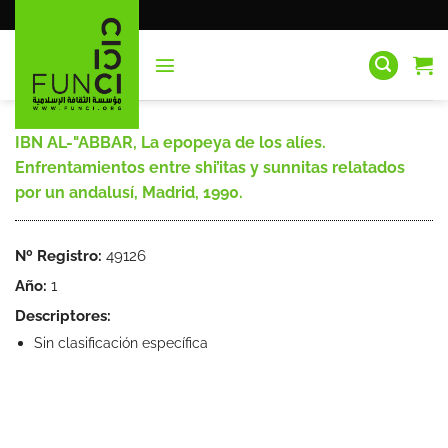
Saltar
al
contenido
IBN AL-"ABBAR, La epopeya de los alíes.
Enfrentamientos entre shi’itas y sunnitas relatados
por un andalusí, Madrid, 1990.
Nº Registro:
49126
Año:
1
Descriptores:
Sin clasificación específica