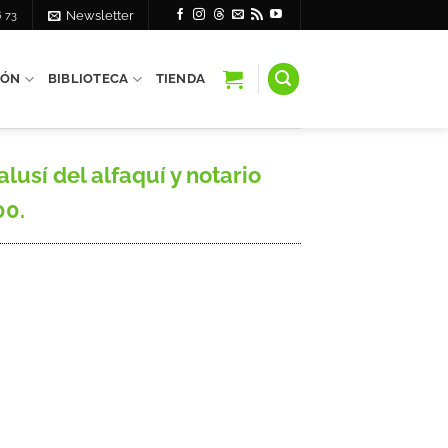
6 73
Newsletter
IÓN
BIBLIOTECA
TIENDA
usí del alfaquí y notario
00.