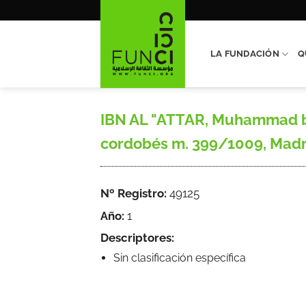
Saltar
al
contenido
LA FUNDACIÓN
Q
IBN AL "ATTAR, Muhammad b. A
cordobés m. 399/1009, Madri
Nº Registro:
49125
Año:
1
Descriptores:
Sin clasificación específica