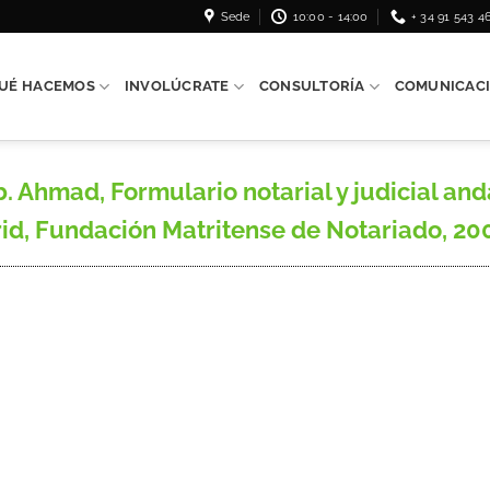
Sede
10:00 - 14:00
+ 34 91 543 4
UÉ HACEMOS
INVOLÚCRATE
CONSULTORÍA
COMUNICAC
hmad, Formulario notarial y judicial andal
d, Fundación Matritense de Notariado, 20