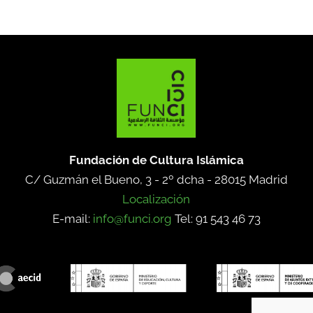
Fundación de Cultura Islámica
C/ Guzmán el Bueno, 3 - 2º dcha -
28015 Madrid
Localización
E-mail:
info@funci.org
Tel: 91 543 46 73