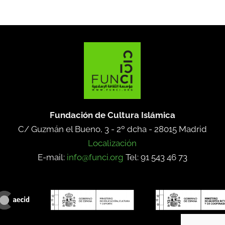
Fundación de Cultura Islámica
C/ Guzmán el Bueno, 3 - 2º dcha -
28015 Madrid
Localización
E-mail:
info@funci.org
Tel: 91 543 46 73