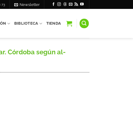
6 73
Newsletter
IÓN
BIBLIOTECA
TIENDA
ar. Córdoba según al-