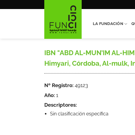
Saltar
al
contenido
LA FUNDACIÓN
Q
IBN "ABD AL-MUN’IM AL-HIMYAR
Himyari, Córdoba, Al-mulk, In
Nº Registro:
49123
Año:
1
Descriptores:
Sin clasificación específica