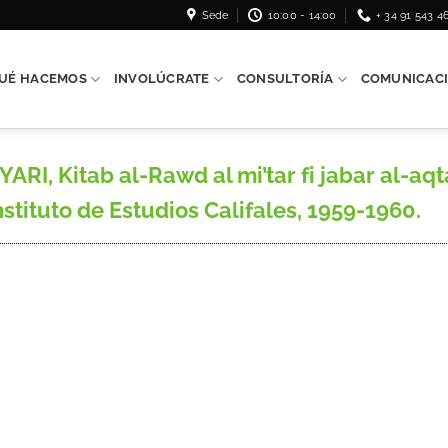
Sede
10:00 - 14:00
+ 34 91 543 4
UÉ HACEMOS
INVOLÚCRATE
CONSULTORÍA
COMUNICAC
I, Kitab al-Rawd al mi’tar fi jabar al-aqt
stituto de Estudios Califales, 1959-1960.