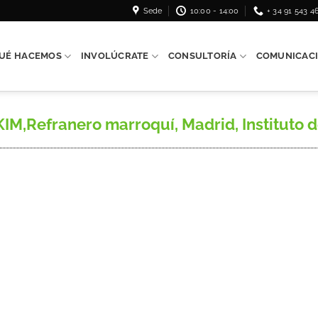
Sede
10:00 - 14:00
+ 34 91 543 4
UÉ HACEMOS
INVOLÚCRATE
CONSULTORÍA
COMUNICAC
efranero marroquí, Madrid, Instituto de 