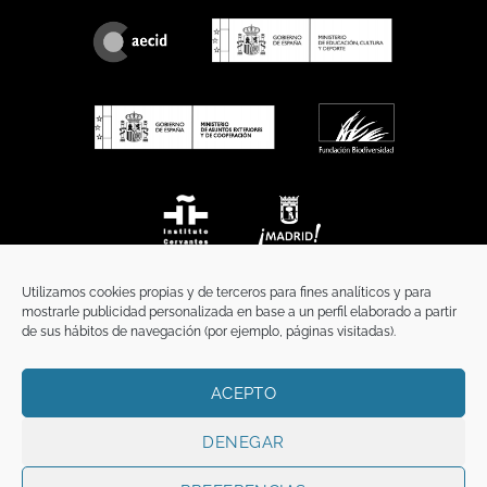
Utilizamos cookies propias y de terceros para fines analíticos y para
mostrarle publicidad personalizada en base a un perfil elaborado a partir
de sus hábitos de navegación (por ejemplo, páginas visitadas).
ACEPTO
INICIO
COMUNICACIÓN
CONTACTO
AVISO LEGAL
POLÍTICA DE PRIVACIDAD
POLÍTICA DE COOKIES
TÉRMINOS Y CONDICIONES
DENEGAR
Copyright 2026 ©
Funci
FUNCI es titular de los derechos de propiedad