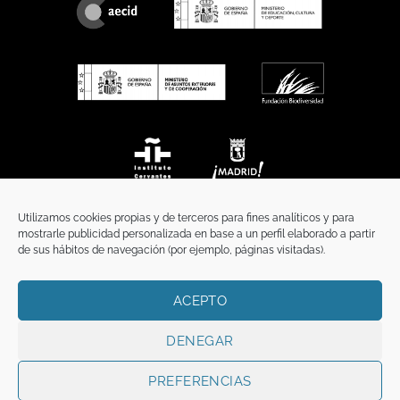
Utilizamos cookies propias y de terceros para fines analíticos y para
mostrarle publicidad personalizada en base a un perfil elaborado a partir
de sus hábitos de navegación (por ejemplo, páginas visitadas).
ACEPTO
INICIO
COMUNICACIÓN
CONTACTO
AVISO LEGAL
POLÍTICA DE PRIVACIDAD
POLÍTICA DE COOKIES
TÉRMINOS Y CONDICIONES
DENEGAR
Copyright 2026 ©
Funci
FUNCI es titular de los derechos de propiedad
intelectual e industrial de este sitio web, y es también titular o tiene la
PREFERENCIAS
correspondiente licencia sobre los derechos de propiedad intelectual,