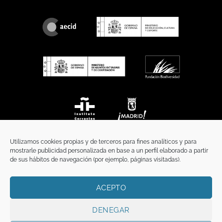
Utilizamos cookies propias y de terceros para fines analíticos y para
mostrarle publicidad personalizada en base a un perfil elaborado a partir
de sus hábitos de navegación (por ejemplo, páginas visitadas).
ACEPTO
INICIO
COMUNICACIÓN
CONTACTO
AVISO LEGAL
POLÍTICA DE PRIVACIDAD
POLÍTICA DE COOKIES
TÉRMINOS Y CONDICIONES
DENEGAR
Copyright 2026 ©
Funci
FUNCI es titular de los derechos de propiedad