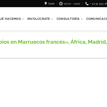
Sede
10:00 - 14:00
+ 34 91 543 4
UÉ HACEMOS
INVOLÚCRATE
CONSULTORÍA
COMUNICAC
 en Marruecos francés», África, Madrid, s.