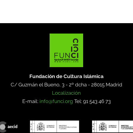
Fundación de Cultura Islámica
C/ Guzmán el Bueno, 3 - 2º dcha -
28015 Madrid
Localización
E-mail:
info@funci.org
Tel: 91 543 46 73