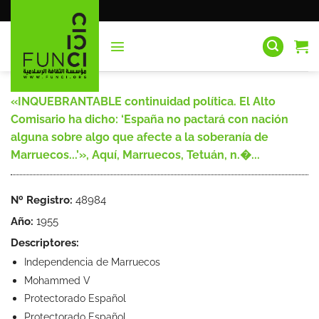
Saltar
al
contenido
«INQUEBRANTABLE continuidad política. El Alto
Comisario ha dicho: ‘España no pactará con nación
alguna sobre algo que afecte a la soberanía de
Marruecos...’», Aquí, Marruecos, Tetuán, n.�...
Nº Registro:
48984
Año:
1955
Descriptores:
Independencia de Marruecos
Mohammed V
Protectorado Español
Protectorado Español