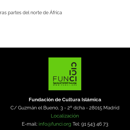
ras partes del norte de África
Fundación de Cultura Islámica
C/ Guzmán el Bueno, 3 - 2º dcha -
28015 Madrid
Localización
E-mail:
info@funci.org
Tel: 91 543 46 73