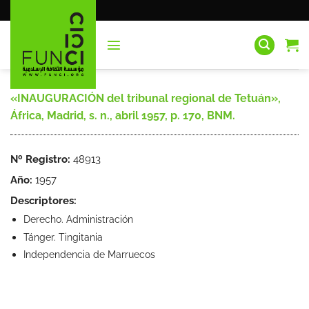
Saltar
al
contenido
«INAUGURACIÓN del tribunal regional de Tetuán»,
África, Madrid, s. n., abril 1957, p. 170, BNM.
Nº Registro:
48913
Año:
1957
Descriptores:
Derecho. Administración
Tánger. Tingitania
Independencia de Marruecos