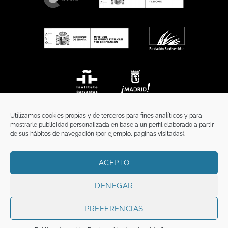
Utilizamos cookies propias y de terceros para fines analíticos y para
mostrarle publicidad personalizada en base a un perfil elaborado a partir
de sus hábitos de navegación (por ejemplo, páginas visitadas).
ACEPTO
INICIO
COMUNICACIÓN
CONTACTO
AVISO LEGAL
POLÍTICA DE PRIVACIDAD
POLÍTICA DE COOKIES
TÉRMINOS Y CONDICIONES
DENEGAR
Copyright 2026 ©
Funci
FUNCI es titular de los derechos de propiedad
intelectual e industrial de este sitio web, y es también titular o tiene la
PREFERENCIAS
correspondiente licencia sobre los derechos de propiedad intelectual,
industrial y de imagen sobre los contenidos disponibles a través del mismo.