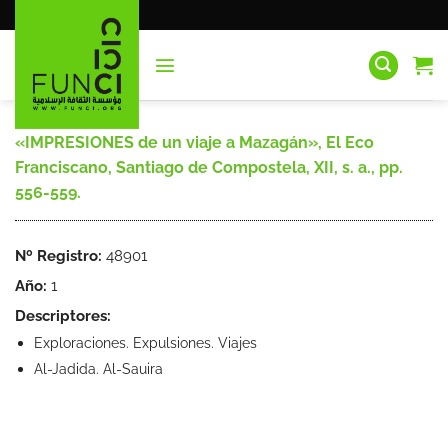
Saltar
al
contenido
«IMPRESIONES de un viaje a Mazagán», El Eco
Franciscano, Santiago de Compostela, XII, s. a., pp.
556-559.
Nº Registro:
48901
Año:
1
Descriptores:
Exploraciones. Expulsiones. Viajes
Al-Jadida. Al-Sauira