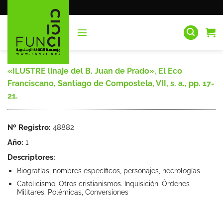
Saltar
al
contenido
«ILUSTRE linaje del B. Juan de Prado», El Eco
Franciscano, Santiago de Compostela, VII, s. a., pp. 17-
21.
Nº Registro:
48882
Año:
1
Descriptores:
Biografías, nombres específicos, personajes, necrologías
Catolicismo. Otros cristianismos. Inquisición. Órdenes
Militares. Polémicas, Conversiones