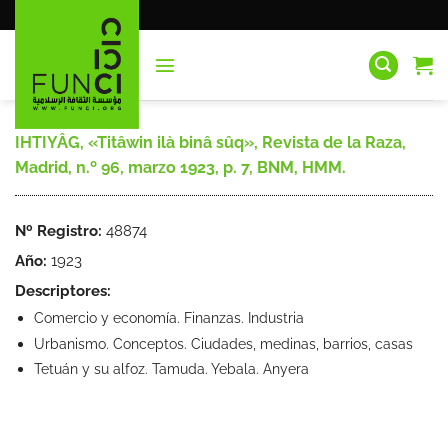
Saltar
al
contenido
IHTIYÂG, «Titâwin ilà binâ sûq», Revista de la Raza,
Madrid, n.º 96, marzo 1923, p. 7, BNM, HMM.
Nº Registro:
48874
Año:
1923
Descriptores:
Comercio y economía. Finanzas. Industria
Urbanismo. Conceptos. Ciudades, medinas, barrios, casas
Tetuán y su alfoz. Tamuda. Yebala. Anyera