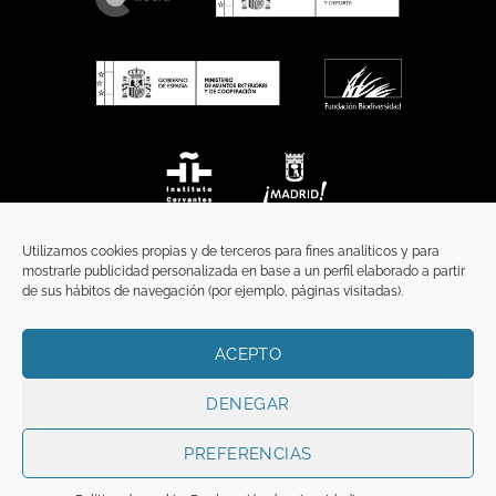
Utilizamos cookies propias y de terceros para fines analíticos y para
mostrarle publicidad personalizada en base a un perfil elaborado a partir
de sus hábitos de navegación (por ejemplo, páginas visitadas).
ACEPTO
INICIO
COMUNICACIÓN
CONTACTO
AVISO LEGAL
POLÍTICA DE PRIVACIDAD
POLÍTICA DE COOKIES
TÉRMINOS Y CONDICIONES
DENEGAR
Copyright 2026 ©
Funci
FUNCI es titular de los derechos de propiedad
intelectual e industrial de este sitio web, y es también titular o tiene la
PREFERENCIAS
correspondiente licencia sobre los derechos de propiedad intelectual,
industrial y de imagen sobre los contenidos disponibles a través del mismo.