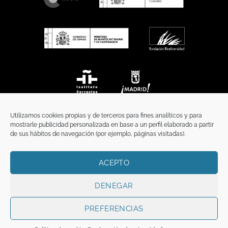
Utilizamos cookies propias y de terceros para fines analíticos y para
mostrarle publicidad personalizada en base a un perfil elaborado a partir
de sus hábitos de navegación (por ejemplo, páginas visitadas).
ACEPTO
INICIO
COMUNICACIÓN
CONTACTO
AVISO LEGAL
POLÍTICA DE PRIVACIDAD
POLÍTICA DE COOKIES
TÉRMINOS Y CONDICIONES
DENEGAR
Copyright 2026 ©
Funci
FUNCI es titular de los derechos de propiedad
intelectual e industrial de este sitio web, y es también titular o tiene la
PREFERENCIAS
correspondiente licencia sobre los derechos de propiedad intelectual,
industrial y de imagen sobre los contenidos disponibles a través del mismo.