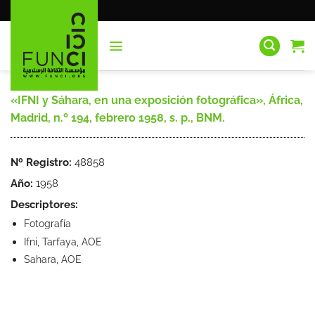
Saltar
al
contenido
«IFNI y Sáhara, en una exposición fotográfica», África,
Madrid, n.º 194, febrero 1958, s. p., BNM.
Nº Registro:
48858
Año:
1958
Descriptores:
Fotografía
Ifni, Tarfaya, AOE
Sahara, AOE