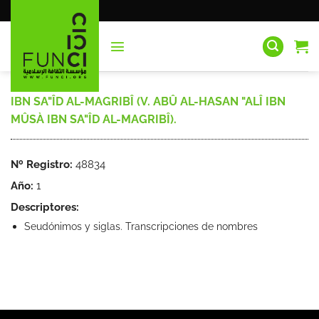
Saltar
al
contenido
IBN SA"ÎD AL-MAGRIBÎ (V. ABÛ AL-HASAN "ALÎ IBN
MÛSÀ IBN SA"ÎD AL-MAGRIBÎ).
Nº Registro:
48834
Año:
1
Descriptores:
Seudónimos y siglas. Transcripciones de nombres