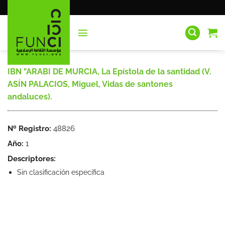
Saltar
al
contenido
IBN "ARABI DE MURCIA, La Epístola de la santidad (V.
ASÍN PALACIOS, Miguel, Vidas de santones
andaluces).
Nº Registro:
48826
Año:
1
Descriptores:
Sin clasificación específica