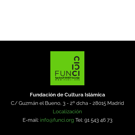
Fundación de Cultura Islámica
C/ Guzmán el Bueno, 3 - 2º dcha -
28015 Madrid
Localización
E-mail:
info@funci.org
Tel: 91 543 46 73