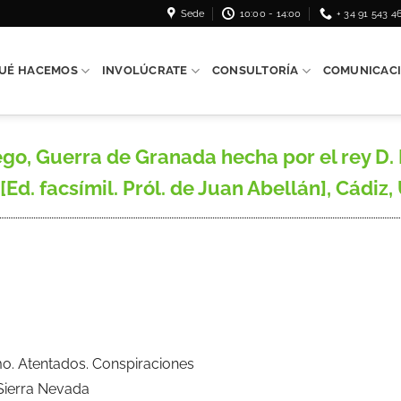
Sede
10:00 - 14:00
+ 34 91 543 4
UÉ HACEMOS
INVOLÚCRATE
CONSULTORÍA
COMUNICAC
Guerra de Granada hecha por el rey D. Fe
Ed. facsímil. Pról. de Juan Abellán], Cádiz,
mo. Atentados. Conspiraciones
 Sierra Nevada