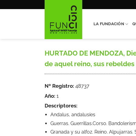
Saltar
al
contenido
LA FUNDACIÓN
Q
HURTADO DE MENDOZA, Diego, 
de aquel reino, sus rebeldes [
Nº Registro:
48737
Año:
1
Descriptores:
Andalus, andalusíes
Guerras. Guerrillas.Corso. Bandoleris
Granada y su alfoz. Reino. Alpujarras.