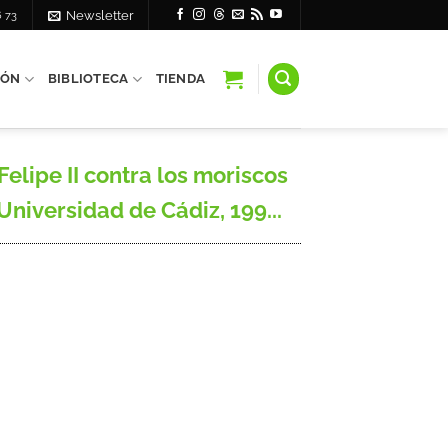
6 73
Newsletter
IÓN
BIBLIOTECA
TIENDA
lipe II contra los moriscos
 Universidad de Cádiz, 199...