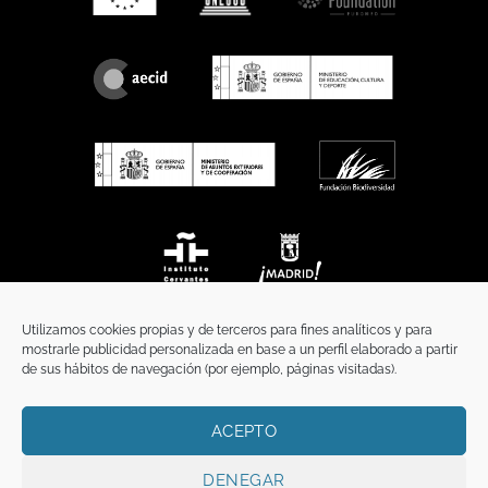
Utilizamos cookies propias y de terceros para fines analíticos y para
mostrarle publicidad personalizada en base a un perfil elaborado a partir
de sus hábitos de navegación (por ejemplo, páginas visitadas).
ACEPTO
INICIO
COMUNICACIÓN
CONTACTO
AVISO LEGAL
POLÍTICA DE PRIVACIDAD
POLÍTICA DE COOKIES
TÉRMINOS Y CONDICIONES
DENEGAR