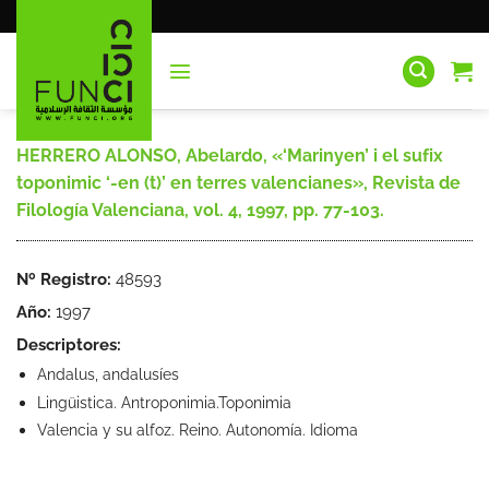
Saltar
al
contenido
HERRERO ALONSO, Abelardo, «‘Marinyen’ i el sufix
toponimic ‘-en (t)’ en terres valencianes», Revista de
Filología Valenciana, vol. 4, 1997, pp. 77-103.
Nº Registro:
48593
Año:
1997
Descriptores:
Andalus, andalusíes
Lingüistica. Antroponimia.Toponimia
Valencia y su alfoz. Reino. Autonomía. Idioma