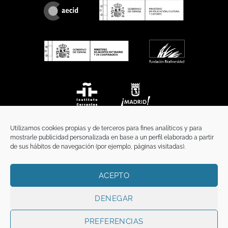
Utilizamos cookies propias y de terceros para fines analíticos y para
mostrarle publicidad personalizada en base a un perfil elaborado a partir
de sus hábitos de navegación (por ejemplo, páginas visitadas).
ACEPTO
INICIO
COMUNICACIÓN
CONTACTO
AVISO LEGAL
POLÍTICA DE PRIVACIDAD
POLÍTICA DE COOKIES
TÉRMINOS Y CONDICIONES
DENEGAR
Copyright 2026 ©
Funci
FUNCI es titular de los derechos de propiedad
intelectual e industrial de este sitio web, y es también titular o tiene la
PREFERENCIAS