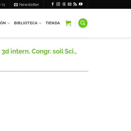
6 73
Newsletter
IÓN
BIBLIOTECA
TIENDA
 intern. Congr. soil Sci.,