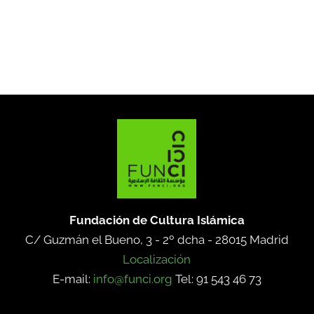
Fundación de Cultura Islámica
C/ Guzmán el Bueno, 3 - 2º dcha -
28015 Madrid
Localización
E-mail:
info@funci.org
Tel: 91 543 46 73