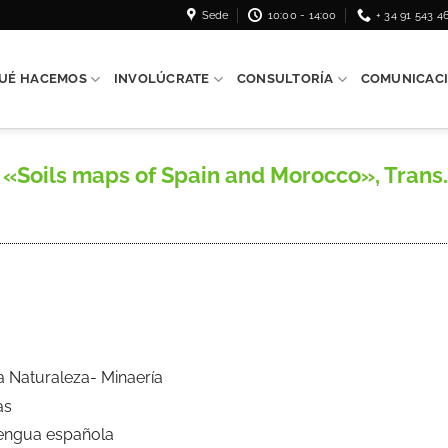
Sede
10:00 - 14:00
+ 34 91 543 4
UÉ HACEMOS
INVOLÚCRATE
CONSULTORÍA
COMUNICAC
Soils maps of Spain and Morocco», Trans. 3d
a Naturaleza- Minaería
as
Lengua española