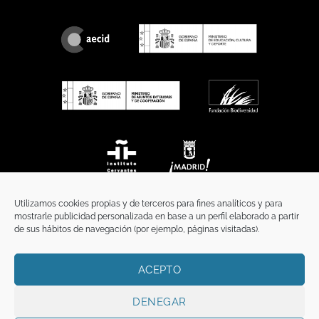
Utilizamos cookies propias y de terceros para fines analíticos y para
mostrarle publicidad personalizada en base a un perfil elaborado a partir
de sus hábitos de navegación (por ejemplo, páginas visitadas).
ACEPTO
INICIO
COMUNICACIÓN
CONTACTO
AVISO LEGAL
POLÍTICA DE PRIVACIDAD
POLÍTICA DE COOKIES
TÉRMINOS Y CONDICIONES
DENEGAR
Copyright 2026 ©
Funci
FUNCI es titular de los derechos de propiedad