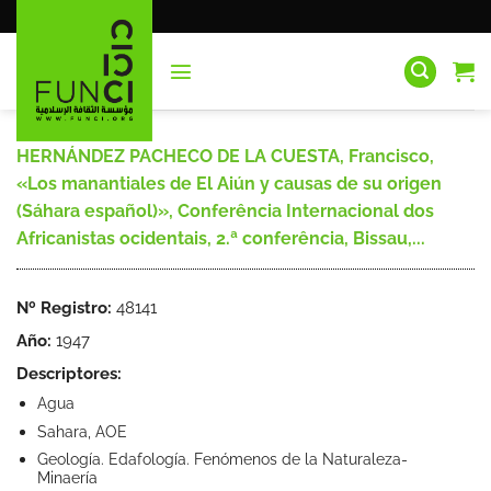
Saltar
al
contenido
HERNÁNDEZ PACHECO DE LA CUESTA, Francisco,
«Los manantiales de El Aiún y causas de su origen
(Sáhara español)», Conferência Internacional dos
Africanistas ocidentais, 2.ª conferência, Bissau,...
Nº Registro:
48141
Año:
1947
Descriptores:
Agua
Sahara, AOE
Geología. Edafología. Fenómenos de la Naturaleza-
Minaería