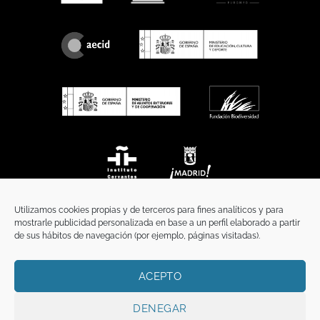
Utilizamos cookies propias y de terceros para fines analíticos y para
mostrarle publicidad personalizada en base a un perfil elaborado a partir
de sus hábitos de navegación (por ejemplo, páginas visitadas).
ACEPTO
INICIO
COMUNICACIÓN
CONTACTO
AVISO LEGAL
POLÍTICA DE PRIVACIDAD
POLÍTICA DE COOKIES
TÉRMINOS Y CONDICIONES
DENEGAR