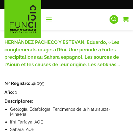
Saltar
al
contenido
HERNÁNDEZ PACHECO Y ESTEVAN, Eduardo, «Les
conglomerats rouges d’Ifni. Une période à fortes
precipitations au Sahara espagnol. Les sources de
l’Aioun et les causes de leur origine. Les sebkhas...
Nº Registro:
48099
Año:
1
Descriptores:
Geología. Edafología. Fenómenos de la Naturaleza-
Minaería
Ifni, Tarfaya, AOE
Sahara, AOE