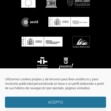
Utilizamos cookies propias y de terceros para fines analíticos y para
mostrarle publicidad personalizada en base a un perfil elaborado a partir
de sus hábitos de navegación (por ejemplo, páginas visitadas).
ACEPTO
INICIO
COMUNICACIÓN
CONTACTO
AVISO LEGAL
POLÍTICA DE PRIVACIDAD
POLÍTICA DE COOKIES