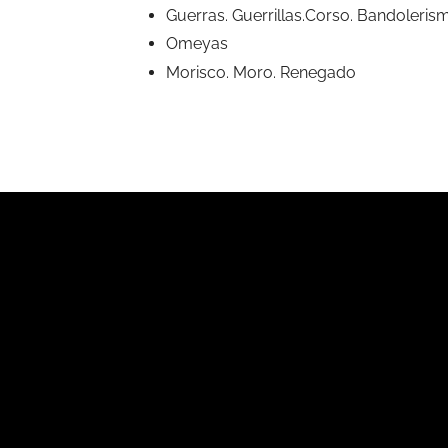
Guerras. Guerrillas.Corso. Bandoleris
Omeyas
Morisco. Moro. Renegado