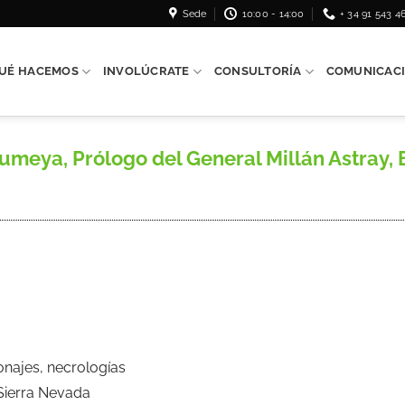
Sede
10:00 - 14:00
+ 34 91 543 4
UÉ HACEMOS
INVOLÚCRATE
CONSULTORÍA
COMUNICAC
eya, Prólogo del General Millán Astray, B
onajes, necrologías
 Sierra Nevada