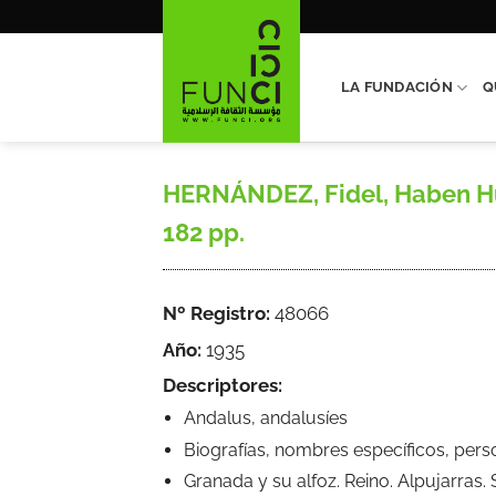
Saltar
al
contenido
LA FUNDACIÓN
Q
HERNÁNDEZ, Fidel, Haben Hum
182 pp.
Nº Registro:
48066
Año:
1935
Descriptores:
Andalus, andalusíes
Biografías, nombres específicos, pers
Granada y su alfoz. Reino. Alpujarras.