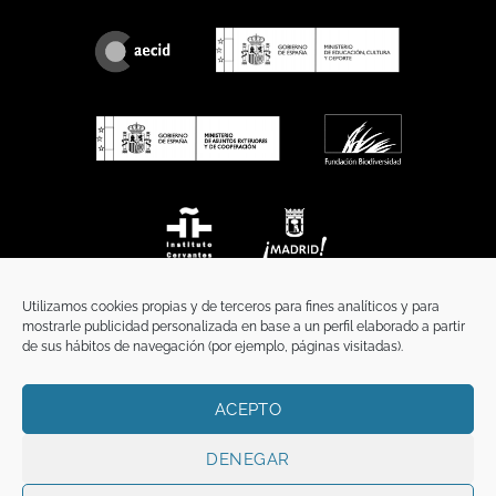
Utilizamos cookies propias y de terceros para fines analíticos y para
mostrarle publicidad personalizada en base a un perfil elaborado a partir
de sus hábitos de navegación (por ejemplo, páginas visitadas).
ACEPTO
INICIO
COMUNICACIÓN
CONTACTO
AVISO LEGAL
POLÍTICA DE PRIVACIDAD
POLÍTICA DE COOKIES
TÉRMINOS Y CONDICIONES
DENEGAR
Copyright 2026 ©
Funci
FUNCI es titular de los derechos de propiedad