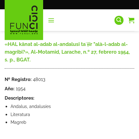
Saltar
al
contenido
«HAL kânat al-adab al-andalusî ta`†îr "alà-l-adab al-
magribî?», Al-Motamid, Larache, n.º 27, febrero 1954,
s. p., BGAT.
Nº Registro:
48013
Año:
1954
Descriptores:
Andalus, andalusíes
Literatura
Magreb