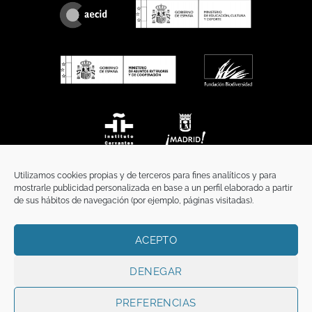
Utilizamos cookies propias y de terceros para fines analíticos y para
mostrarle publicidad personalizada en base a un perfil elaborado a partir
de sus hábitos de navegación (por ejemplo, páginas visitadas).
ACEPTO
INICIO
COMUNICACIÓN
CONTACTO
AVISO LEGAL
POLÍTICA DE PRIVACIDAD
POLÍTICA DE COOKIES
TÉRMINOS Y CONDICIONES
DENEGAR
Copyright 2026 ©
Funci
FUNCI es titular de los derechos de propiedad
intelectual e industrial de este sitio web, y es también titular o tiene la
PREFERENCIAS