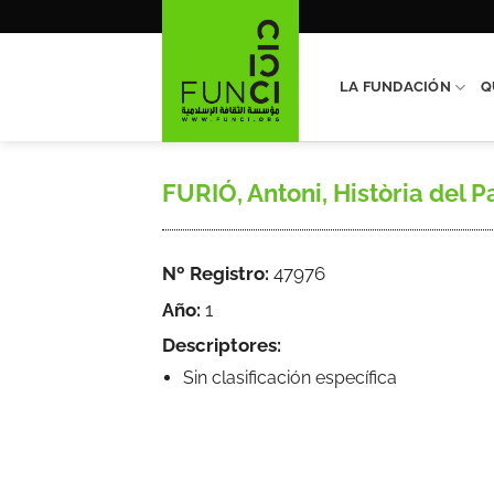
Saltar
al
contenido
LA FUNDACIÓN
Q
FURIÓ, Antoni, Història del P
Nº Registro:
47976
Año:
1
Descriptores:
Sin clasificación específica