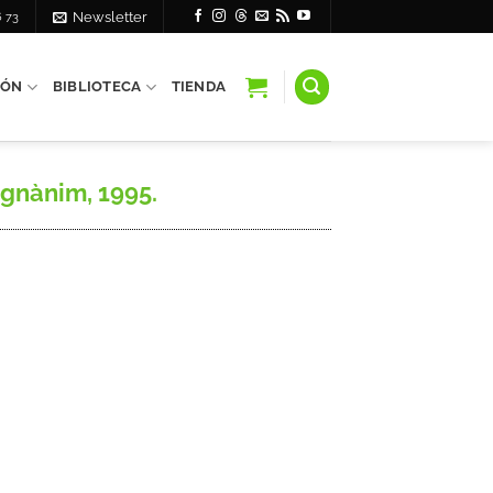
6 73
Newsletter
IÓN
BIBLIOTECA
TIENDA
agnànim, 1995.