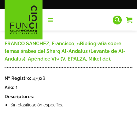
Saltar
al
contenido
FRANCO SÁNCHEZ, Francisco, «Bibliografía sobre
temas árabes del Sharq Al-Andalus (Levante de Al-
Andalus). Apéndice VI» (V. EPALZA, Mikel de).
Nº Registro:
47928
Año:
1
Descriptores:
Sin clasificación específica