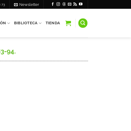
6 73
Newsletter
IÓN
BIBLIOTECA
TIENDA
83-94.