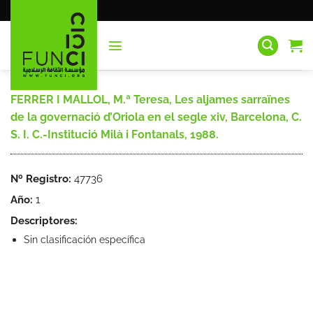
Saltar
al
contenido
FERRER I MALLOL, M.ª Teresa, Les aljames sarraïnes
de la governació d’Oriola en el segle xiv, Barcelona, C.
S. I. C.-Institució Milà i Fontanals, 1988.
Nº Registro:
47736
Año:
1
Descriptores:
Sin clasificación específica