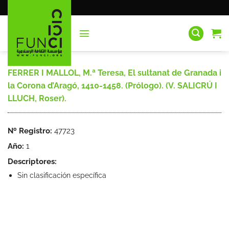
Saltar
al
contenido
FERRER I MALLOL, M.ª Teresa, El sultanat de Granada i
la Corona d’Aragó, 1410-1458. (Prólogo). (V. SALICRÚ I
LLUCH, Roser).
Nº Registro:
47723
Año:
1
Descriptores:
Sin clasificación específica