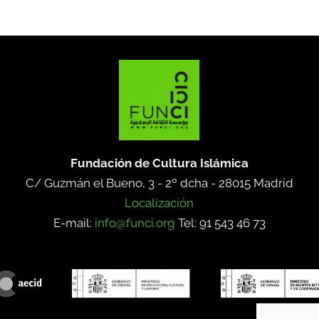
Fundación de Cultura Islámica
C/ Guzmán el Bueno, 3 - 2º dcha -
28015 Madrid
Localización
E-mail:
info@funci.org
Tel: 91 543 46 73