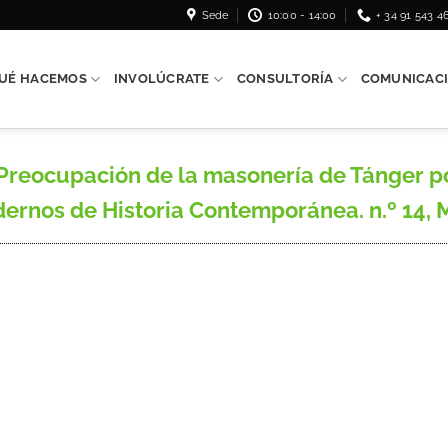
Sede
10:00 - 14:00
+ 34 91 543 4
UÉ HACEMOS
INVOLÚCRATE
CONSULTORÍA
COMUNICAC
Preocupación de la masonería de Tánger por
rnos de Historia Contemporánea. n.º 14, Madr