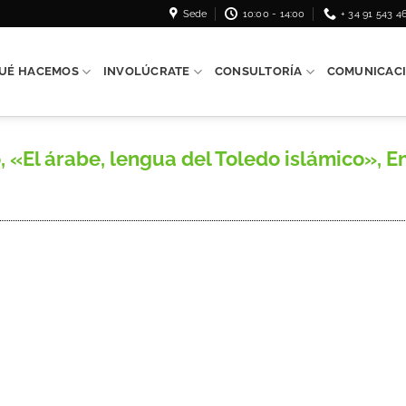
Sede
10:00 - 14:00
+ 34 91 543 4
UÉ HACEMOS
INVOLÚCRATE
CONSULTORÍA
COMUNICAC
l árabe, lengua del Toledo islámico», Entre