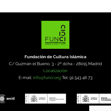
Fundación de Cultura Islámica
C/ Guzmán el Bueno, 3 - 2º dcha -
28015 Madrid
Localización
E-mail:
info@funci.org
Tel: 91 543 46 73