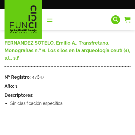
Saltar
al
contenido
FERNANDEZ SOTELO, Emilio A., Transfretana.
Monografías n.º 6. Los silos en la arqueología ceutí (1),
s.l., s.f.
Nº Registro:
47647
Año:
1
Descriptores:
Sin clasificación específica